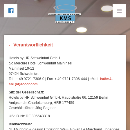
Verantwortlichkeit
Hotels by HR Schweinfurt GmbH
c/o Mercure Hotel Schweinfurt Maininsel
Maininsel 10-12
97424 Schweinfurt
Tel.: + 49 9721-7306-0 | Fax: + 49 9721-7306-444 | eMail:
ha8m4-
sb1(at)accor.com
Sitz der Gesellschaft:
Hotels by HR Schweinfurt GmbH, Hauptstraße 66, 12159 Berlin
Amtgsericht Charlottenburg, HRB 177459
Geschäftsführer: Jörg Beginen
USt-ID-Nr: DE 306643318
Bildnachweis:
GLAM photo & design Christoph Weiß, Erwan Le Marchand, Johannes